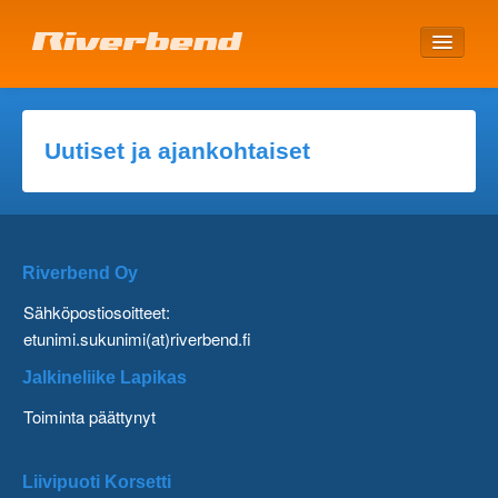
ETUSIVU
Uutiset ja ajankohtaiset
Riverbend Oy
Sähköpostiosoitteet:
etunimi.sukunimi(at)riverbend.fi
Jalkineliike Lapikas
Toiminta päättynyt
Liivipuoti Korsetti