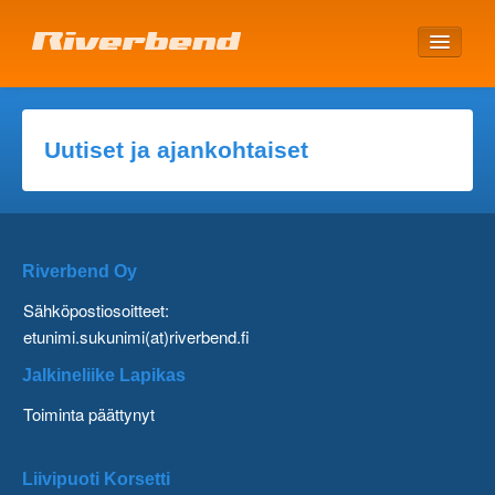
ETUSIVU
Uutiset ja ajankohtaiset
Riverbend Oy
Sähköpostiosoitteet:
etunimi.sukunimi(at)riverbend.fi
Jalkineliike Lapikas
Toiminta päättynyt
Liivipuoti Korsetti