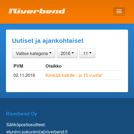
ETUSIVU
Uutiset ja ajankohtaiset
Valitse kategoria
2016
11
PVM
Otsikko
02.11.2016
Kenkää kaikille - jo 15 vuotta!
Riverbend Oy
Sähköpostiosoitteet:
etunimi.sukunimi(at)riverbend.fi