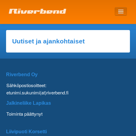
ETUSIVU
Uutiset ja ajankohtaiset
Riverbend Oy
Sähköpostiosoitteet:
etunimi.sukunimi(at)riverbend.fi
Jalkineliike Lapikas
Toiminta päättynyt
Liivipuoti Korsetti