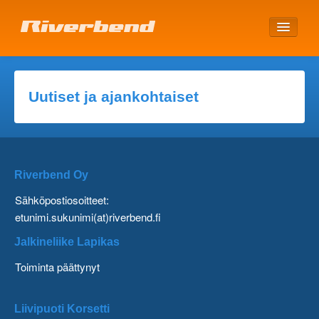
ETUSIVU
Uutiset ja ajankohtaiset
Riverbend Oy
Sähköpostiosoitteet:
etunimi.sukunimi(at)riverbend.fi
Jalkineliike Lapikas
Toiminta päättynyt
Liivipuoti Korsetti