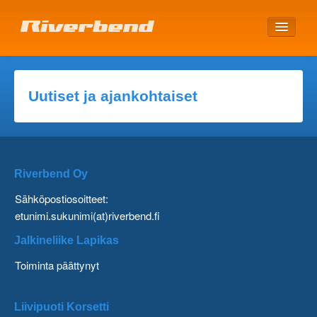
ETUSIVU
Uutiset ja ajankohtaiset
Riverbend Oy
Sähköpostiosoitteet:
etunimi.sukunimi(at)riverbend.fi
Jalkineliike Lapikas
Toiminta päättynyt
Liivipuoti Korsetti