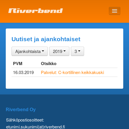
ETUSIVU
Uutiset ja ajankohtaiset
Ajankohtaista
2019
3
PVM
Otsikko
16.03.2019
Palvelut: C-kortillinen keikkakuski
Riverbend Oy
Sähköpostiosoitteet:
etunimi.sukunimi(at)riverbend.fi