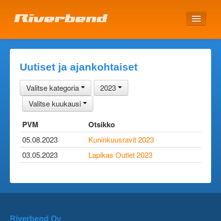
ETUSIVU
Uutiset ja ajankohtaiset
Valitse kategoria
2023
Valitse kuukausi
PVM
Otsikko
05.08.2023
Kuninkuusravit 2023
03.05.2023
Lapikas Outlet 2023
Riverbend Oy