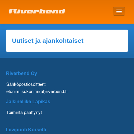
ETUSIVU
Uutiset ja ajankohtaiset
Riverbend Oy
Sähköpostiosoitteet:
etunimi.sukunimi(at)riverbend.fi
Jalkineliike Lapikas
Toiminta päättynyt
Liivipuoti Korsetti